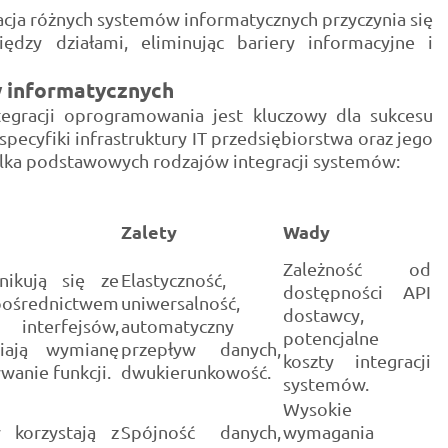
acja różnych systemów informatycznych przyczynia się
ędzy działami, eliminując bariery informacyjne i
w informatycznych
gracji oprogramowania jest kluczowy dla sukcesu
specyfiki infrastruktury IT przedsiębiorstwa oraz jego
kilka podstawowych rodzajów integracji systemów:
Zalety
Wady
Zależność od
ikują się ze
Elastyczność,
dostępności API
rednictwem
uniwersalność,
dostawcy,
 interfejsów,
automatyczny
potencjalne
iają wymianę
przepływ danych,
koszty integracji
wanie funkcji.
dwukierunkowość.
systemów.
Wysokie
 korzystają z
Spójność danych,
wymagania