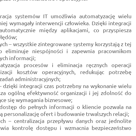
racja systemów IT umożliwia automatyzację wielu
iej wymagały interwencji człowieka. Dzięki integracji
utomatycznie między aplikacjami, co przyspiesza
błędów;
ych – wszystkie zintegrowane systemy korzystają z tej
co eliminuje niespójności i zapewnia pracownikom
ch informacji;
tyzacja procesów i eliminacja ręcznych operacji
zacji kosztów operacyjnych, redukując potrzebę
zadań administracyjnych;
 dzięki integracji czas potrzebny na wykonanie wielu
za ogólną efektywność organizacji i jej zdolność do
ące się wymagania biznesowe;
 dostęp do pełnych informacji o kliencie pozwala na
ą personalizację ofert i budowanie trwalszych relacji;
h – centralizacja przepływu danych oraz jednolite
łatwia kontrolę dostępu i wzmacnia bezpieczeństwo