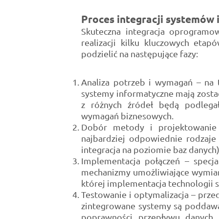
Proces integracji systemów 
Skuteczna integracja oprogramo
realizacji kilku kluczowych eta
podzielić na następujące fazy:
Analiza potrzeb i wymagań – na ty
systemy informatyczne mają zostać p
z różnych źródeł będą podlegał
wymagań biznesowych.
Dobór metody i projektowanie 
najbardziej odpowiednie rodzaje 
integracja na poziomie baz danych) 
Implementacja połączeń – specja
mechanizmy umożliwiające wymian
której implementacja technologii s
Testowanie i optymalizacja – pr
zintegrowane systemy są poddawa
poprawności przepływu danych,