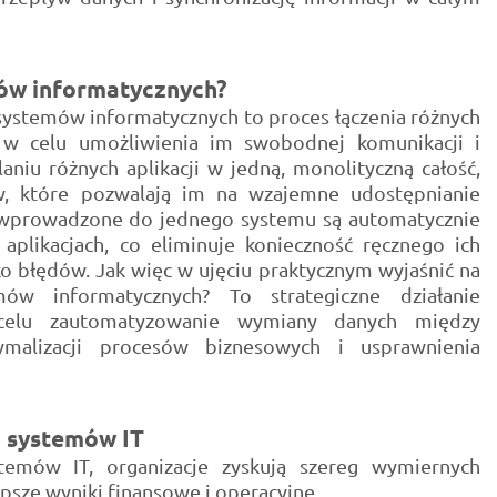
mów informatycznych?
 systemów informatycznych to proces łączenia różnych
m w celu umożliwienia im swobodnej komunikacji i
laniu różnych aplikacji w jedną, monolityczną całość,
w, które pozwalają im na wzajemne udostępnianie
ne wprowadzone do jednego systemu są automatycznie
aplikacjach, co eliminuje konieczność ręcznego ich
ko błędów. Jak więc w ujęciu praktycznym wyjaśnić na
ów informatycznych? To strategiczne działanie
celu zautomatyzowanie wymiany danych między
malizacji procesów biznesowych i usprawnienia
i systemów IT
stemów IT, organizacje zyskują szereg wymiernych
lepsze wyniki finansowe i operacyjne.