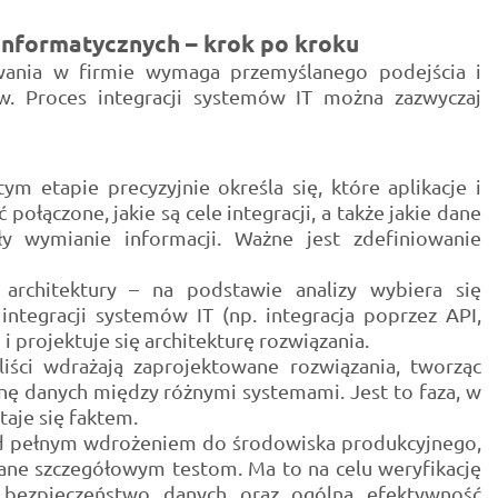
informatycznych – krok po kroku
wania w firmie wymaga przemyślanego podejścia i
pów. Proces integracji systemów IT można zazwyczaj
m etapie precyzyjnie określa się, które aplikacje i
ołączone, jakie są cele integracji, a także jakie dane
y wymianie informacji. Ważne jest zdefiniowanie
architektury – na podstawie analizy wybiera się
integracji systemów IT (np. integracja poprzez API,
i projektuje się architekturę rozwiązania.
liści wdrażają zaprojektowane rozwiązania, tworząc
ę danych między różnymi systemami. Jest to faza, w
taje się faktem.
zed pełnym wdrożeniem do środowiska produkcyjnego,
ne szczegółowym testom. Ma to na celu weryfikację
 bezpieczeństwo danych oraz ogólną efektywność