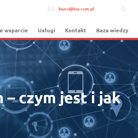
biuro@bss.com.pl
łe wsparcie
Usługi
Kontakt
Baza wiedzy
– czym jest i jak