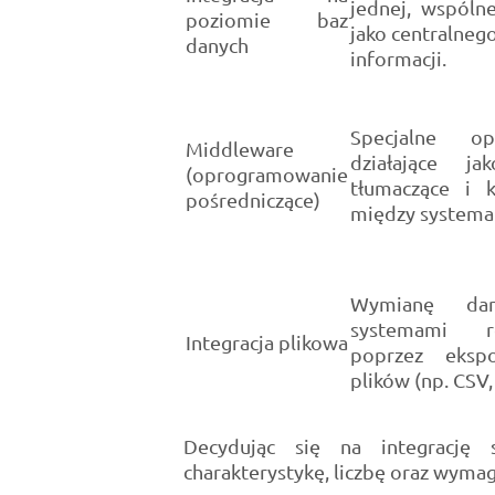
jednej, wspóln
poziomie baz
jako centralneg
danych
informacji.
Specjalne op
Middleware
działające ja
(oprogramowanie
tłumaczące i k
pośredniczące)
między systema
Wymianę dan
systemami re
Integracja plikowa
poprzez eksp
plików (np. CSV,
Decydując się na integrację 
charakterystykę, liczbę oraz wyma