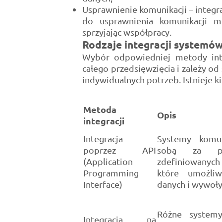
Usprawnienie komunikacji – integr
do usprawnienia komunikacji mi
sprzyjając współpracy.
Rodzaje integracji systemó
Wybór odpowiedniej metody inte
całego przedsięwzięcia i zależy od 
indywidualnych potrzeb. Istnieje 
Metoda
Opis
integracji
Integracja
Systemy komun
poprzez API
sobą za poś
(Application
zdefiniowanych
Programming
które umożliw
Interface)
danych i wywoły
Różne systemy
Integracja na