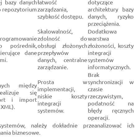
ej bazy danych
łatwość
dotyczące
o repozytorium
zarządzania,
architektury bazy
szybkość dostępu.
danych, ryzyko
przeciążenia.
Skalowalność,
Dodatkowa
rogramowanie
zdolność do
warstwa
ko pośrednik,
obsługi złożonych
złożoności, koszty
ierujące dane
przepływów
integracji
mi.
danych, centralne
systemów
zarządzanie.
informatycznych.
Brak
Prosta w
synchronizacji w
ych między
implementacji,
czasie
alizuje się
niskie koszty
rzeczywistym,
ort i import
integracji
podatność na
 XML).
systemów.
błędy ręcznych
operacji.
systemów, należy dokładnie przeanalizować ich
gania biznesowe.