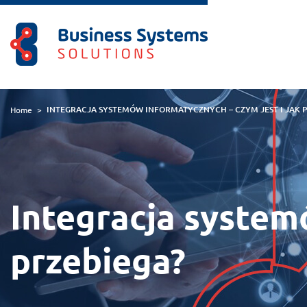
INTEGRACJA SYSTEMÓW INFORMATYCZNYCH – CZYM JEST I JAK P
Home
>
Integracja systemó
przebiega?